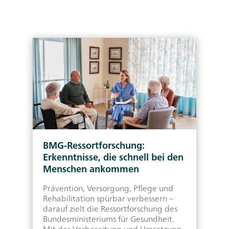
BMG-Ressortforschung:
C
Erkenntnisse, die schnell bei den
z
Menschen ankommen
M
Prävention, Versorgung, Pflege und
D
Rehabilitation spürbar verbessern –
b
ka
darauf zielt die Ressortforschung des
N
Bundesministeriums für Gesundheit.
i