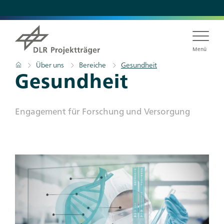
Direkt
zum
Inhalt
Menü
Pfadnavigation
Startseite
Über uns
Bereiche
Gesundheit
Titel
Gesundheit
Subtitle
Engagement für Forschung und Versorgung
Teaser
Bild