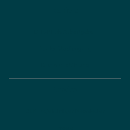
Karriere
DLR-PT als Arbeitgeber
Dualer Studiengang
Duale Ausbildung
Service
DLR Projektträger Newsletter
Presse