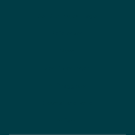
Der DLR Projektträger
Referenzen
News
Zertifizierungen
Auftraggeber
Geschäftsberichte
Anfahrt