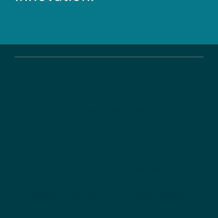
Leistungen
Strategieberatung
Konzeption von Förderinstrumenten
Analysen, Studien und Evaluationen
Kommunikation und Dialogprozesse