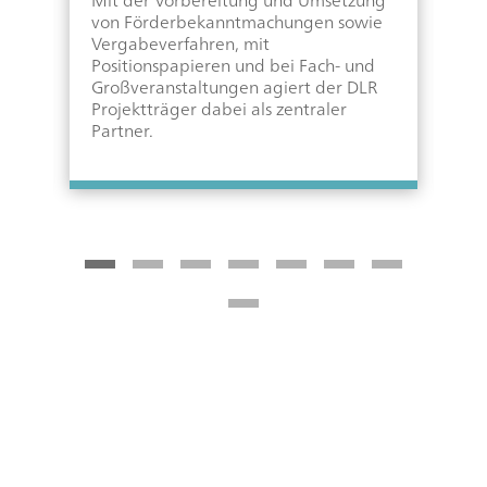
Mit der Vorbereitung und Umsetzung
u
von Förderbekanntmachungen sowie
A
n
Vergabeverfahren, mit
u
Positionspapieren und bei Fach- und
Ge
Großveranstaltungen agiert der DLR
d
Projektträger dabei als zentraler
N
Partner.
W