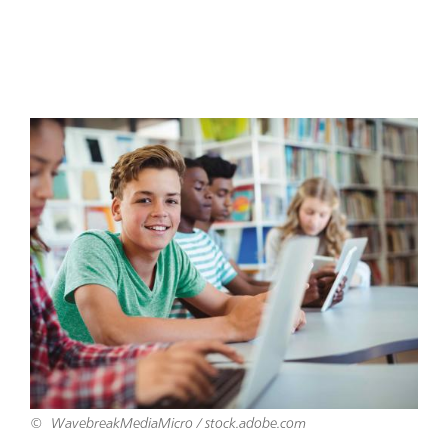
WavebreakMediaMicro / stock.adobe.com