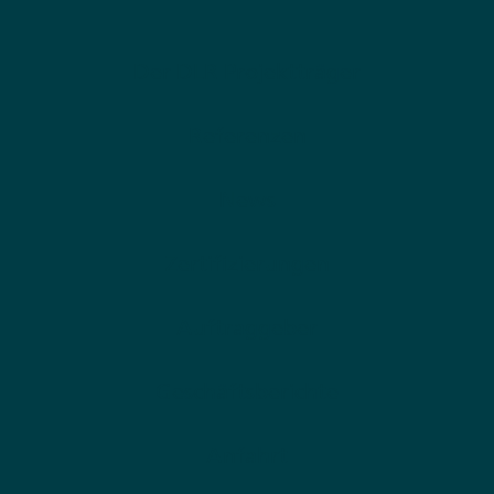
Der DLR Projektträger
Referenzen
News
Zertifizierungen
Auftraggeber
Geschäftsberichte
Anfahrt