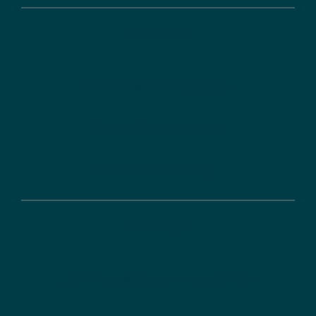
Karriere
DLR-PT als Arbeitgeber
Dualer Studiengang
Duale Ausbildung
Service
DLR Projektträger Newsletter