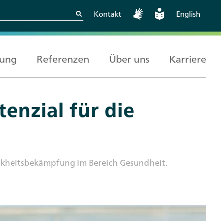
Kontakt
English
rung
Referenzen
Über uns
Karriere
enzial für die
Kritische
Europäische und
Berlin
Wissenschaftskooperationen
internationale
sicher gestalten
Zusammenarbeit
rankheitsbekämpfung im Bereich Gesundheit.