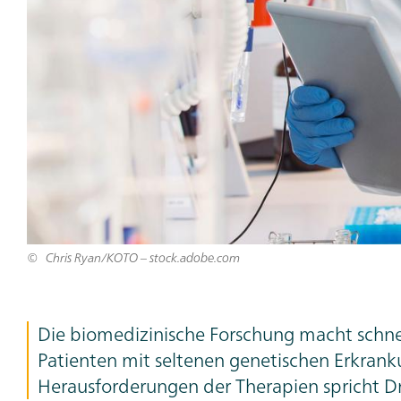
Chris Ryan/KOTO – stock.adobe.com
Teaser
Die biomedizinische Forschung macht schnell
Text
Patienten mit seltenen genetischen Erkrank
Herausforderungen der Therapien spricht Dr. 