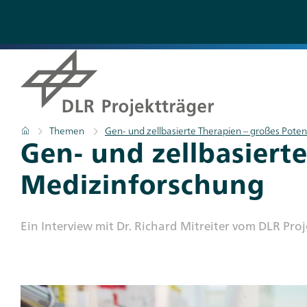
Direkt
zum
Inhalt
Pfadnavigation
Startseite
Themen
Gen- und zellbasierte Therapien – großes Poten
Titel
Gen- und zellbasierte
Medizinforschung
Subtitle
Ein Interview mit Dr. Richard Mitreiter vom DLR Pr
Teaser