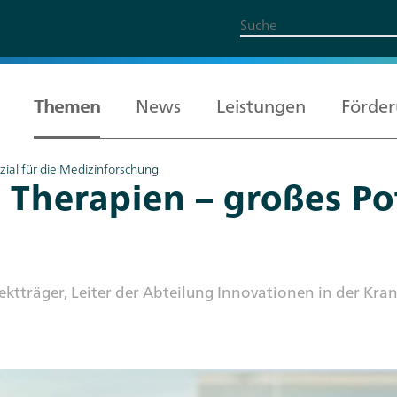
Themen
News
Leistungen
Förde
zial für die Medizinforschung
 Therapien – großes Pot
Alle Themen
Leistungen
Förderung
Über uns
Karriere
ojektträger, Leiter der Abteilung Innovationen in der K