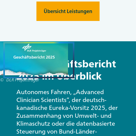
Übersicht Leistungen
Unsplash / NordWood Themes
Der Geschäftsbericht
2025 im Überblick
DLR Projektträger
Autonomes Fahren, „Advanced
Clinician Scientists“, der deutsch-
kanadische Eureka-Vorsitz 2025, der
Zusammenhang von Umwelt- und
Klimaschutz oder die datenbasierte
Steuerung von Bund-Länder-