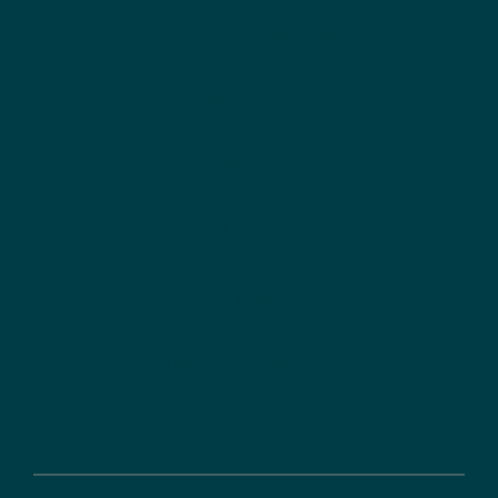
Der DLR Projektträger
Referenzen
News
Zertifizierungen
Auftraggeber
Geschäftsberichte
Anfahrt