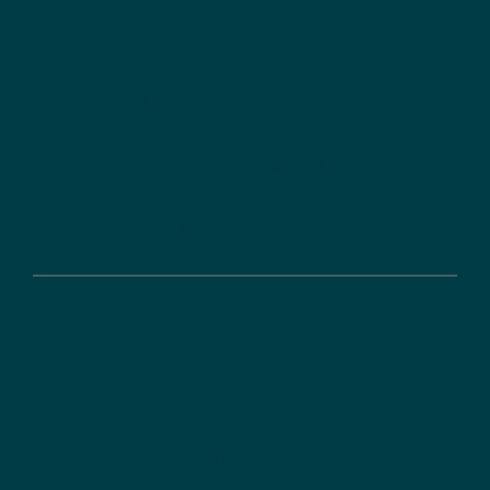
Karriere
DLR-PT als Arbeitgeber
Dualer Studiengang
Duale Ausbildung
Service
DLR Projektträger Newsletter
Presse