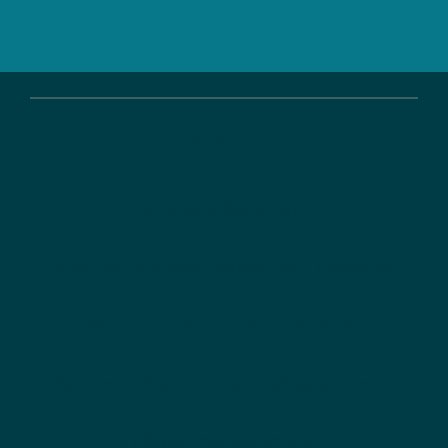
Leistungen
Strategieberatung
Konzeption von Förderinstrumenten
Analysen, Studien und Evaluationen
Kommunikation und Dialogprozesse
Fördermanagement