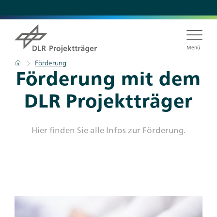
Direkt
zum
Inhalt
Menü
Pfadnavigation
Startseite
Förderung
Förderung mit dem
DLR Projektträger
Hier finden Sie alle Infos zur Förderung.