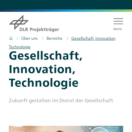
Direkt
zum
Inhalt
Menü
Pfadnavigation
Startseite
Über uns
Bereiche
Gesellschaft, Innovation,
Technologie
Titel
Gesellschaft,
Innovation,
Technologie
Subtitle
Zukunft gestalten im Dienst der Gesellschaft
Teaser