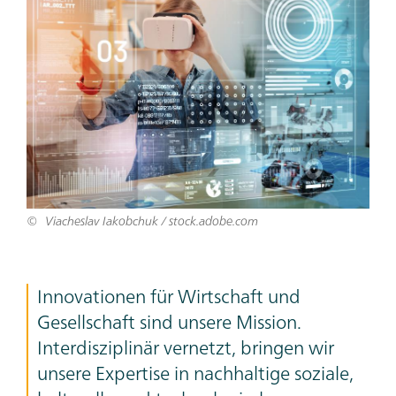
Bild
Viacheslav Iakobchuk / stock.adobe.com
Teaser
Innovationen für Wirtschaft und
Text
Gesellschaft sind unsere Mission.
Interdisziplinär vernetzt, bringen wir
unsere Expertise in nachhaltige soziale,