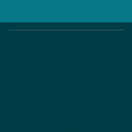
Leistungen
Strategieberatung
Konzeption von Förderinstrumenten
Analysen, Studien und Evaluationen
Kommunikation und Dialogprozesse
Fördermanagement