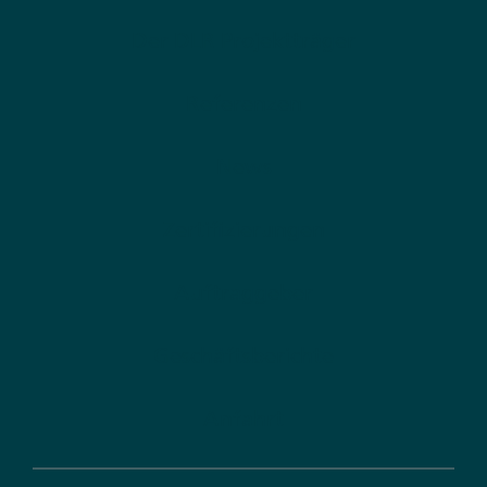
Der DLR Projektträger
Referenzen
News
Zertifizierungen
Auftraggeber
Geschäftsberichte
Anfahrt