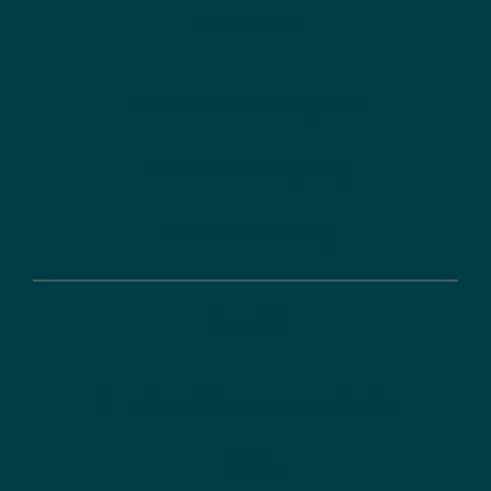
Karriere
DLR-PT als Arbeitgeber
Dualer Studiengang
Duale Ausbildung
Service
DLR Projektträger Newsletter
Presse