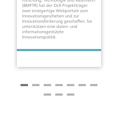
en
(BMFTR) hat der DLR Projektträger
G
zwei einzigartige Webportale zum
A
Innovationsgeschehen und zur
D
Innovationsförderung geschaffen. Sie
W
unterstützen eine daten- und
W
informationsgestützte
i
Innovationspolitik.
P
S