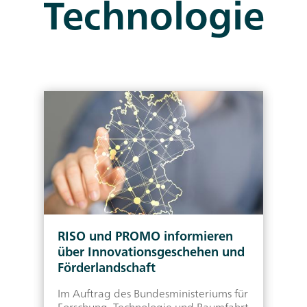
Technologie
RISO und PROMO informieren
R
über Innovationsgeschehen und
G
Förderlandschaft
S
Im Auftrag des Bundesministeriums für
D
u
Forschung, Technologie und Raumfahrt
k