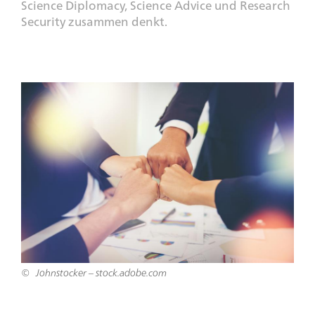
Science Diplomacy, Science Advice und Research
Security zusammen denkt.
Teaser
Bild
Johnstocker – stock.adobe.com