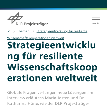
Direkt
zum
Inhalt
Menü
Pfadnavigation
Startseite
Themen
Strategieentwicklung für resiliente
Wissenschaftskooperationen weltweit
Titel
Strategieentwicklu
ng für resiliente
Wissenschaftskoop
erationen weltweit
Subtitle
Globale Fragen verlangen neue Lösungen: Im
Interview erläutern Maria Josten und Dr.
Katharina Höne, wie der DLR Projektträger