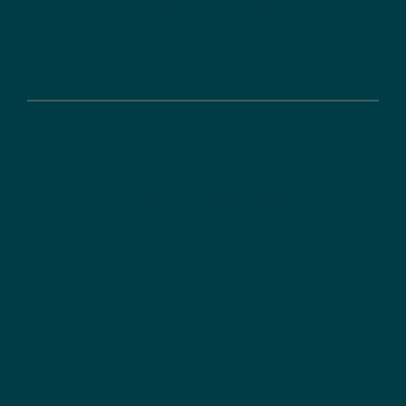
Förderdatenbank
FAQ zu Förderprogrammen
Über uns
Der DLR Projektträger
Referenzen
News
Zertifizierungen