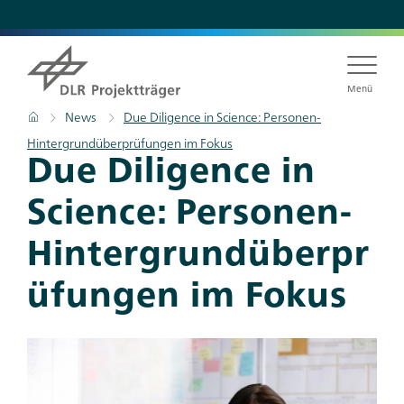
Direkt
zum
Inhalt
Menü
Pfadnavigation
Startseite
News
Due Diligence in Science: Personen-
Hintergrundüberprüfungen im Fokus
Titel
Due Diligence in
Science: Personen-
Hintergrundüberpr
üfungen im Fokus
Teaser
Bild