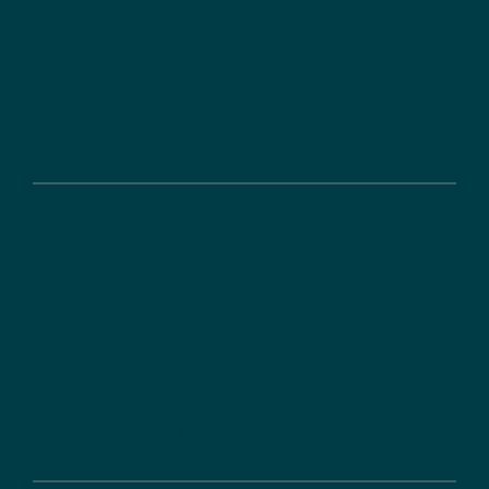
Auftraggeber
Geschäftsberichte
Anfahrt
Karriere
DLR-PT als Arbeitgeber
Dualer Studiengang
Duale Ausbildung