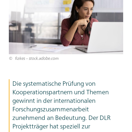
fizkes – stock.adobe.com
Teaser
Die systematische Prüfung von
Text
Kooperationspartnern und Themen
gewinnt in der internationalen
Forschungszusammenarbeit
zunehmend an Bedeutung. Der DLR
Projektträger hat speziell zur