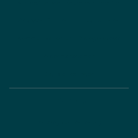
Konzeption von Förderinstrumenten
Analysen, Studien und Evaluationen
Kommunikation und Dialogprozesse
Fördermanagement
Digitale Lösungen
Förderung
Ihr Weg zur Förderung