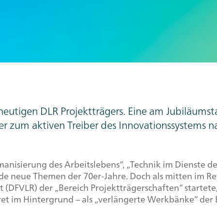
eutigen DLR Projektträgers. Eine am Jubiläumsta
r zum aktiven Treiber des Innovationssystems n
isierung des Arbeitslebens“, „Technik im Dienste d
de neue Themen der 70er-Jahre. Doch als mitten im R
 (DFVLR) der „Bereich Projektträgerschaften“ startete,
kret im Hintergrund – als „verlängerte Werkbänke“ de