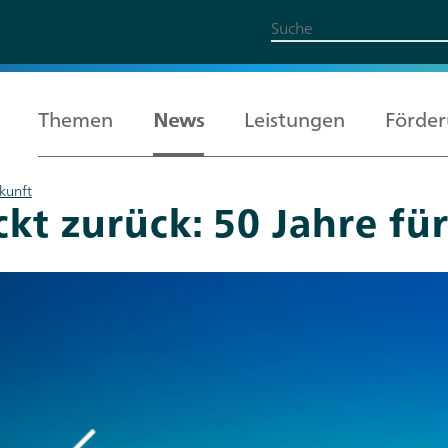
Themen
News
Leistungen
Förde
ukunft
ckt zurück: 50 Jahre fü
Alle Themen
Leistungen
Förderung
Über uns
Karriere