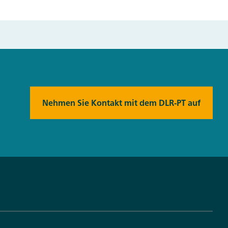
Nehmen Sie Kontakt mit dem DLR-PT auf
Service
s Arbeitgeber
DLR Projektträger