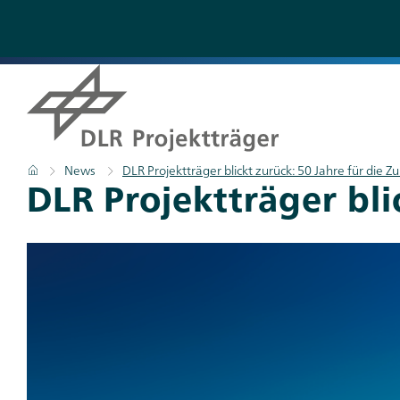
Direkt
zum
Inhalt
Pfadnavigation
Startseite
News
DLR Projektträger blickt zurück: 50 Jahre für die Z
DLR Projektträger bli