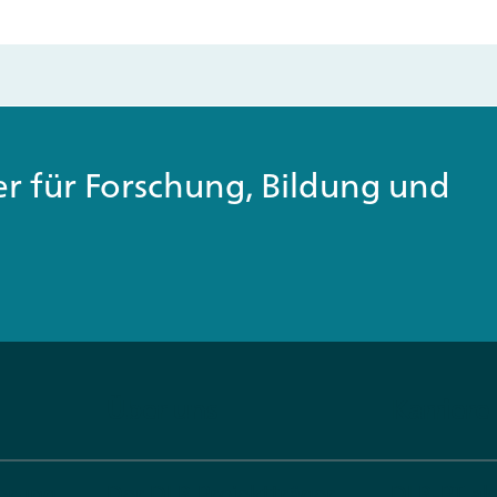
ner für Forschung, Bildung und
Über uns
Karriere
derung
Der DLR Projektträger
DLR-PT al