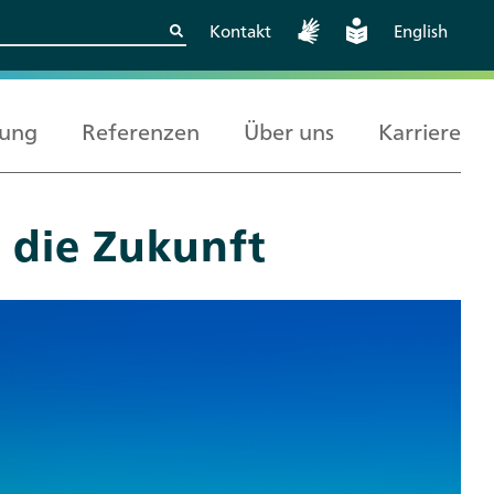
Kontakt
English
rung
Referenzen
Über uns
Karriere
r die Zukunft
Kritische
Europäische und
Berlin
Wissenschaftskooperationen
internationale
sicher gestalten
Zusammenarbeit