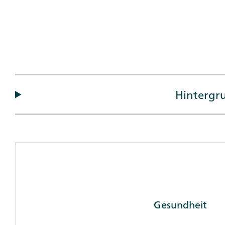
Collapses
Hintergru
Client
Reference
Box
Gesundheit