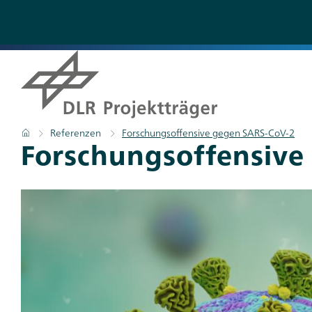
Direkt
zum
Inhalt
Pfadnavigation
Startseite
Referenzen
Forschungsoffensive gegen SARS-CoV-2
Titel
Forschungsoffensive
Teaser
Bild