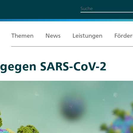
Themen
News
Leistungen
Förde
 gegen SARS-CoV-2
Alle Themen
Leistungen
Förderung
Über uns
Karriere