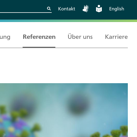
Kontakt
English
rung
Referenzen
Über uns
Karriere
Kritische
Europäische und
Berlin
Wissenschaftskooperationen
internationale
sicher gestalten
Zusammenarbeit