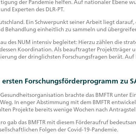
ltigung der Pandemie helfen. Auf nationaler Ebene w
 und Experten des DLR-PT.
eutschland. Ein Schwerpunkt seiner Arbeit liegt darau
und Behandlung einheitlich zu sammeln und übergreifen
 des NUM intensiv begleitet: Hierzu zählen die strat
essen Koordination. Als beauftragter Projektträger 
risierung der dringlichsten Forschungsfragen berät. A
 ersten Forschungsförderprogramm zu S
t-Gesundheitsorganisation brachte das BMFTR unter Ei
 Weg. In enger Abstimmung mit dem BMFTR entwickelte
hlten Projekte bereits wenige Wochen nach Antragstel
ro gab das BMFTR mit diesem Förderaufruf bedeutsame
llschaftlichen Folgen der Covid-19-Pandemie.