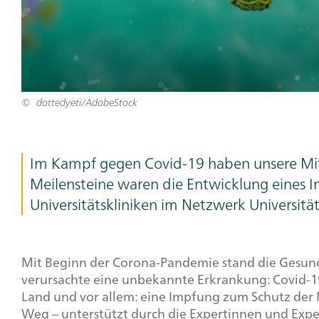
dottedyeti/AdobeStock
Teaser
Im Kampf gegen Covid-19 haben unsere Mit
Text
Meilensteine waren die Entwicklung eines 
Universitätskliniken im Netzwerk Universitä
Headline,
Mit Beginn der Corona-Pandemie stand die Gesundh
verursachte eine unbekannte Erkrankung: Covid-1
Text
Land und vor allem: eine Impfung zum Schutz der
+
Weg – unterstützt durch die Expertinnen und Expe
Image