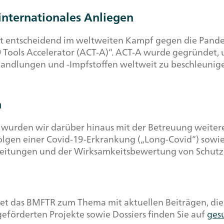
nternationales Anliegen
st entscheidend im weltweiten Kampf gegen die Pande
9
Tools Accelerator
(ACT-A)“. ACT-A wurde gegründet, 
handlungen und -Impfstoffen weltweit zu beschleunigen
n
n wurden wir darüber hinaus mit der Betreuung weitere
Folgen einer Covid-19-Erkrankung („
Long-Covid
“) sowi
breitungen und der Wirksamkeitsbewertung von Schu
das BMFTR zum Thema mit aktuellen Beiträgen, die je
geförderten Projekte sowie
Dossiers
finden Sie auf
ges