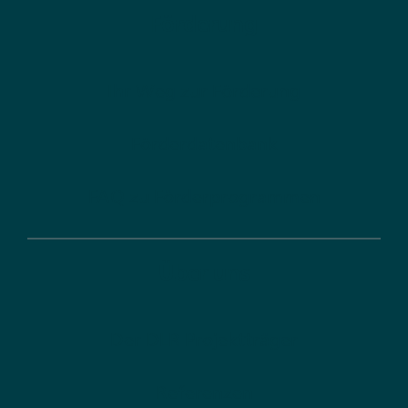
Förderung
Ihr Weg zur Förderung
Förderdatenbank
FAQ zu Förderprogrammen
Über uns
Der DLR Projektträger
Referenzen