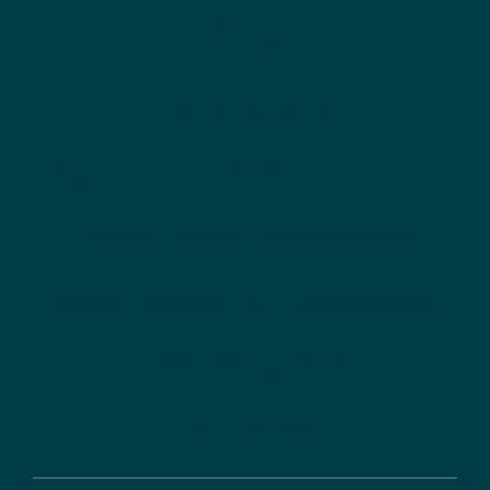
Leistungen
Strategieberatung
Konzeption von Förderinstrumenten
Analysen, Studien und Evaluationen
Kommunikation und Dialogprozesse
Fördermanagement
Digitale Lösungen