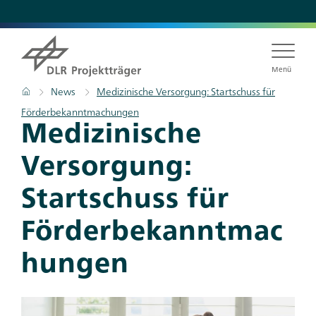
Direkt
zum
Inhalt
Menü
Pfadnavigation
Startseite
News
Medizinische Versorgung: Startschuss für
Förderbekanntmachungen
Titel
Medizinische
Versorgung:
Startschuss für
Förderbekanntmac
hungen
Teaser