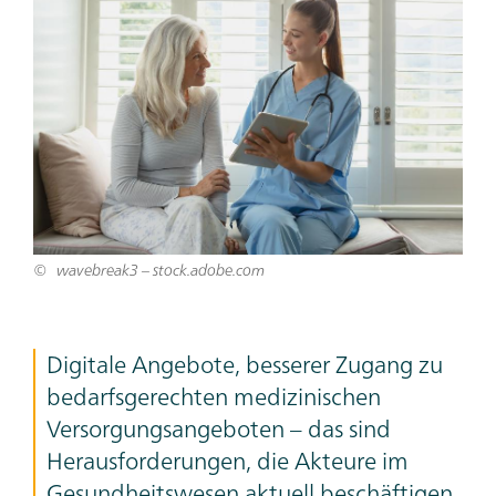
Bild
wavebreak3 – stock.adobe.com
Teaser
Digitale Angebote, besserer Zugang zu
Text
bedarfsgerechten medizinischen
Versorgungsangeboten – das sind
Herausforderungen, die Akteure im
Gesundheitswesen aktuell beschäftigen.