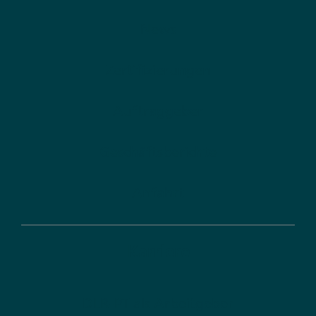
News
Zertifizierungen
Auftraggeber
Geschäftsberichte
Anfahrt
Karriere
DLR-PT als Arbeitgeber