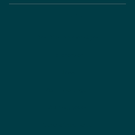
Über uns
Der DLR Projektträger
Referenzen
News
Zertifizierungen
Auftraggeber
Geschäftsberichte