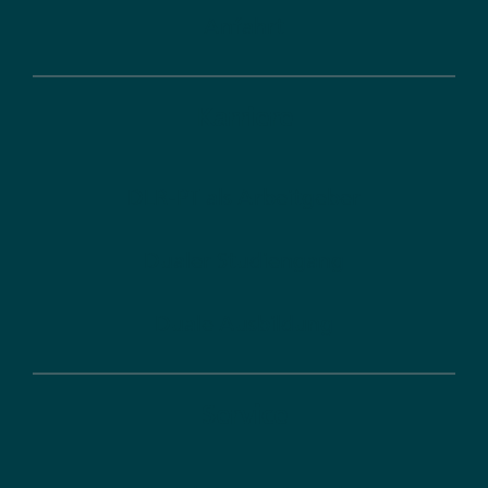
Anfahrt
Karriere
DLR-PT als Arbeitgeber
Dualer Studiengang
Duale Ausbildung
Service