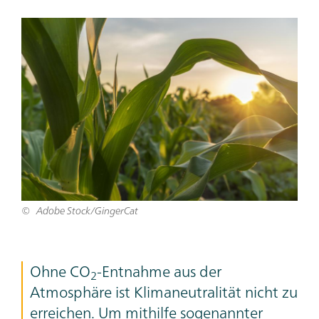
Teaser
Bild
Adobe Stock/GingerCat
Teaser
Ohne CO
-Entnahme aus der
2
Text
Atmosphäre ist Klimaneutralität nicht zu
erreichen. Um mithilfe sogenannter