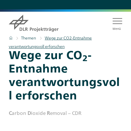
Direkt
zum
Inhalt
Menü
Pfadnavigation
Startseite
Themen
Wege zur CO2-Entnahme
verantwortungsvoll erforschen
Titel
Wege zur CO
-
2
Entnahme
verantwortungsvol
l erforschen
Subtitle
C
arbon
D
ioxide
R
emoval – CDR