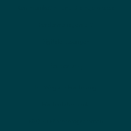
Kommunikation und Dialogprozesse
Fördermanagement
Digitale Lösungen
Förderung
Ihr Weg zur Förderung
Förderdatenbank
FAQ zu Förderprogrammen