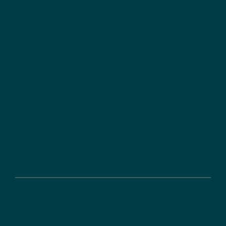
Strategieberatung
Konzeption von Förderinstrumenten
Analysen, Studien und Evaluationen
Kommunikation und Dialogprozesse
Fördermanagement
Digitale Lösungen
Förderung