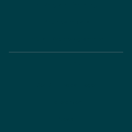
Ihr Weg zur Förderung
Förderdatenbank
FAQ zu Förderprogrammen
Über uns
Der DLR Projektträger
Referenzen
News