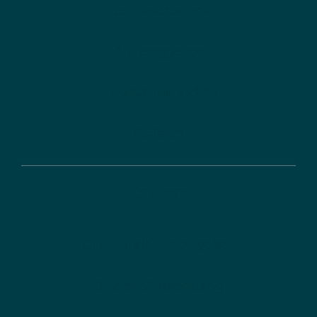
Zertifizierungen
Auftraggeber
Geschäftsberichte
Anfahrt
Karriere
DLR-PT als Arbeitgeber
Dualer Studiengang