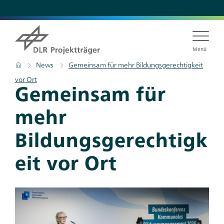
Direkt
zum
Inhalt
Menü
Pfadnavigation
Startseite
News
Gemeinsam für mehr Bildungsgerechtigkeit
vor Ort
Gemeinsam für
mehr
Bildungsgerechtigk
eit vor Ort