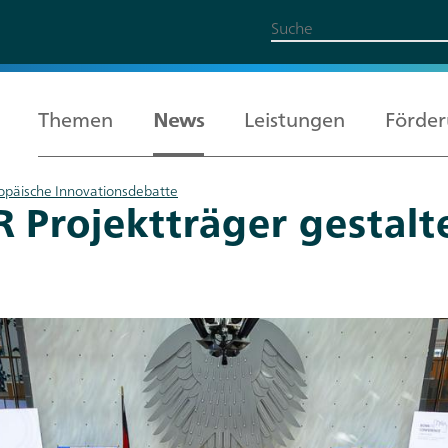
Themen
News
Leistungen
Förde
ropäische Innovationsdebatte
 Projektträger gestalt
Alle Themen
Leistungen
Förderung
Über uns
Karriere