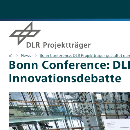
Direkt
zum
Inhalt
Pfadnavigation
Startseite
News
Bonn Conference: DLR Projektträger gestaltet eu
Titel
Bonn Conference: DLR
Innovationsdebatte
Teaser
Bild