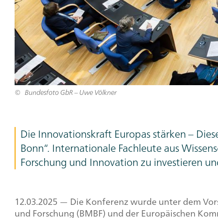
Bundesfoto GbR – Uwe Völkner
Teaser
Die Innovationskraft Europas stärken – Dies
Text
Bonn“. Internationale Fachleute aus Wissensc
Forschung und Innovation zu investieren un
Headline,
12.03.2025 — Die Konferenz wurde unter dem Vor
und Forschung (BMBF) und der Europäischen Kommi
Text