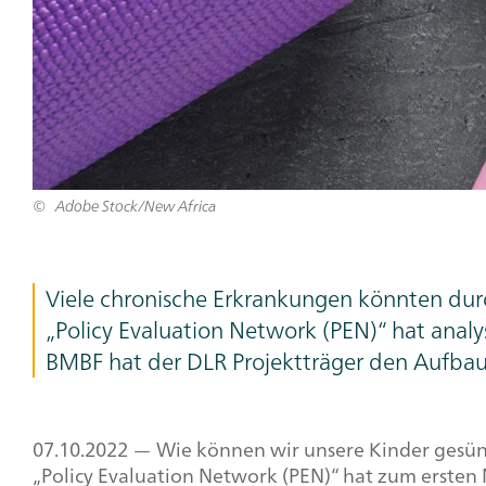
Adobe Stock/New Africa
Teaser
Viele chronische Erkrankungen könnten d
Text
„
Policy Evaluation Network
(PEN)“ hat analy
BMBF hat der DLR Projektträger den Aufbau
07.10.2022 — Wie können wir unsere Kinder gesünd
„
Policy Evaluation Network
(PEN)“ hat zum ersten