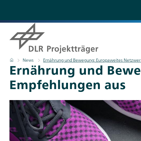
Direkt
zum
Inhalt
Pfadnavigation
Startseite
News
Ernährung und Bewegung: Europaweites Netzwerk
Titel
Ernährung und Beweg
Empfehlungen aus
Teaser
Bild