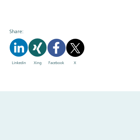
Share:
Linkedin
Xing
Facebook
X
Main
and
Other
Contacts