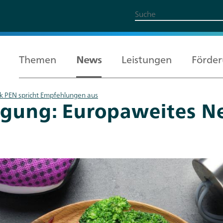
Themen
News
Leistungen
Förde
 PEN spricht Empfehlungen aus
ung: Europaweites Ne
Alle Themen
Leistungen
Förderung
Über uns
Karriere