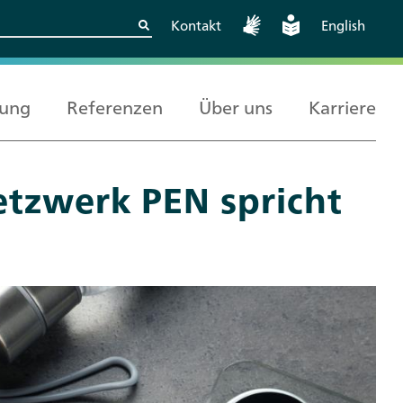
Kontakt
English
rung
Referenzen
Über uns
Karriere
tzwerk PEN spricht
Kritische
Europäische und
Berlin
Wissenschaftskooperationen
internationale
sicher gestalten
Zusammenarbeit