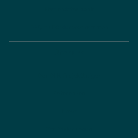
Förderdatenbank
FAQ zu Förderprogrammen
Über uns
Der DLR Projektträger
Referenzen
News
Zertifizierungen