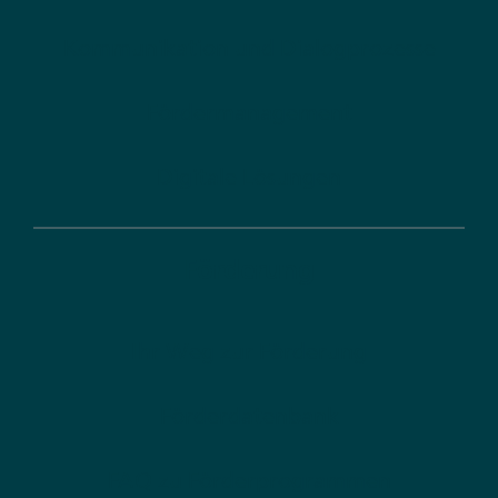
Kommunikation und Dialogprozesse
Fördermanagement
Digitale Lösungen
Förderung
Ihr Weg zur Förderung
Förderdatenbank
FAQ zu Förderprogrammen