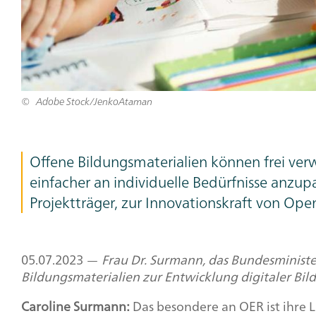
Adobe Stock/JenkoAtaman
Teaser
Offene Bildungsmaterialien können frei ver
Text
einfacher an individuelle Bedürfnisse anzup
Projektträger, zur Innovationskraft von
Open
05.07.2023 —
Frau Dr. Surmann, das Bundesministe
Bildungsmaterialien zur Entwicklung digitaler Bi
Caroline Surmann:
Das besondere an OER ist ihre L