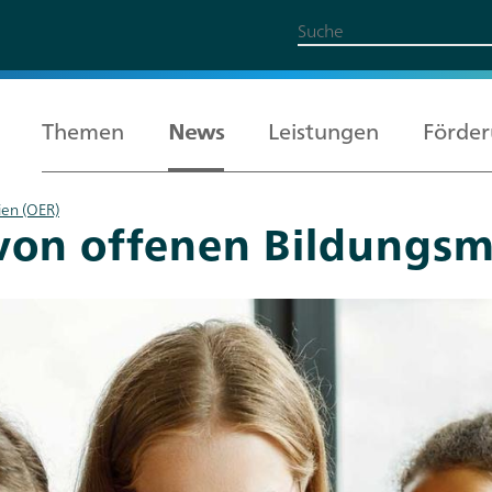
Themen
News
Leistungen
Förde
ien (OER)
 von offenen Bildungsm
Alle Themen
Leistungen
Förderung
Über uns
Karriere