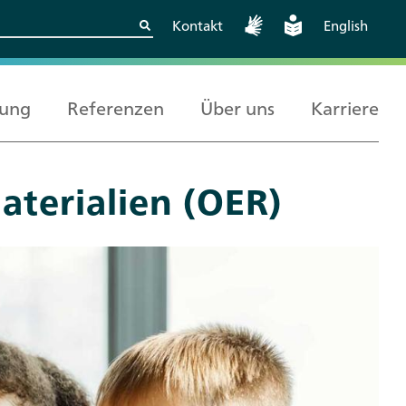
Kontakt
English
rung
Referenzen
Über uns
Karriere
aterialien (OER)
Kritische
Europäische und
Berlin
Wissenschaftskooperationen
internationale
sicher gestalten
Zusammenarbeit