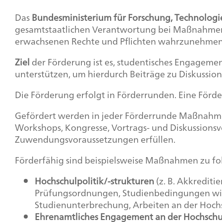
Headline,
Das
Bundesministerium für ­Forschung, Technolog
gesamtstaatlichen Verantwortung bei Maßnahmen, di
Text
erwachsenen Rechte und Pflichten wahrzunehmen
+
Image
Ziel
der Förderung ist es, studentisches Engagem
unterstützen, um hierdurch Beiträge zu Diskussi
Die Förderung erfolgt in Förderrunden. Eine Förd
Gefördert werden in jeder Förderrunde Maßnahmen
Workshops, Kongresse, Vortrags- und Diskussions
Zuwendungsvoraussetzungen erfüllen.
Förderfähig sind beispielsweise Maßnahmen zu f
Hochschulpolitik/-strukturen
(z. B. Akkrediti
Prüfungsordnungen, Studienbedingungen wie 
Studienunterbrechung, Arbeiten an der Hochsch
Ehrenamtliches Engagement an der Hochschu