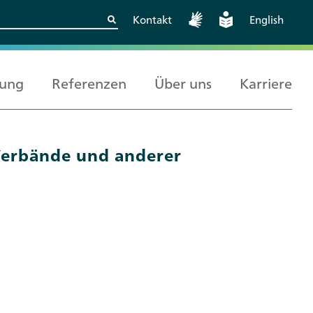
Kontakt
English
rung
Referenzen
Über uns
Karriere
Kritische
Europäische und
Berlin
Verbände und anderer
Wissenschaftskooperationen
internationale
sicher gestalten
Zusammenarbeit