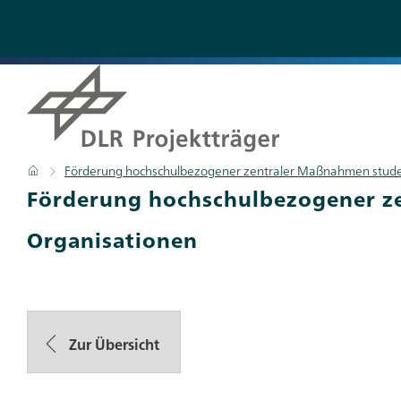
Direkt
zum
Inhalt
Pfadnavigation
Startseite
Förderung hochschulbezogener zentraler Maßnahmen stude
Titel
Förderung hochschulbezogener z
Organisationen
Zur Übersicht