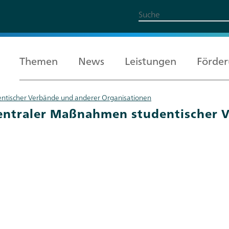
Themen
News
Leistungen
Förde
ntischer Verbände und anderer Organisationen
Alle Themen
Leistungen
Förderung
Über uns
Karriere
entraler Maßnahmen studentischer 