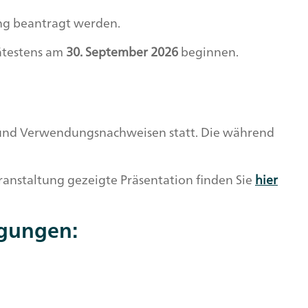
ung beantragt werden.
ätestens am
30. September 2026
beginnen.
 und Verwendungsnachweisen statt. Die während
ranstaltung gezeigte Präsentation finden Sie
hier
igungen: