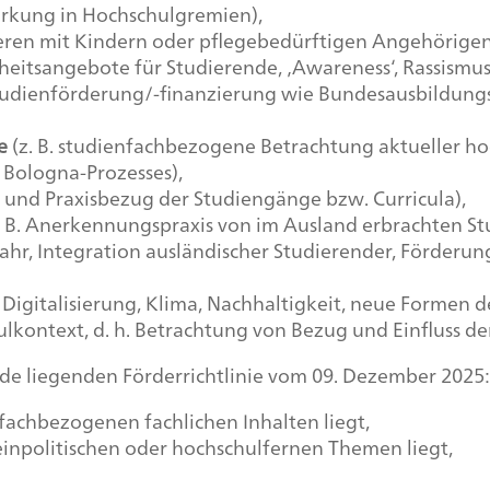
irkung in Hochschulgremien),
dieren mit Kindern oder pflegebedürftigen Angehörige
dheitsangebote für Studierende, ‚Awareness‘, Rassismus
 Studienförderung/-finanzierung wie Bundesausbildung
e
(z. B. studienfachbezogene Betrachtung aktueller hoc
 Bologna-Prozesses),
- und Praxisbezug der Studiengänge bzw. Curricula),
. B. Anerkennungspraxis von im Ausland erbrachten S
ahr, Integration ausländischer Studierender, Förderu
Digitalisierung, Klima, Nachhaltigkeit, neue Formen d
ulkontext, d. h. Betrachtung von Bezug und Einfluss d
nde liegenden Förderrichtlinie vom 09. Dezember 2025:
chbezogenen fachlichen Inhalten liegt,
politischen oder hochschulfernen Themen liegt,