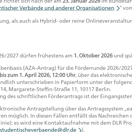
richtet sich nach der am
23. Januar 2026
im Bundesanz
tischer Verbände und anderer Organisationen
“ vo
g, als auch als Hybrid- oder reine Onlineveranstalt
6/2027 dürfen frühestens am
1. Oktober 2026
und sp
enbasis (AZA-Antrag) für die Förderrunde 2026/2027
bis zum 1. April 2026, 12:00 Uhr
, über das elektronisc
ndlich unterschrieben in Papierform unter der folgen
4, Margarete-Steffin-Straße 11, 10117 Berlin.
ng des schriftlichen Förderantrags ist der Eingangss
lektronische Antragstellung über das Antragssystem „e
n möglich. In diesen Fällen entfällt das Nachreichen d
chtlinie); es wird eine Kontaktaufnahme mit dem DLR P
studentischeverbaende@dlr.de
).