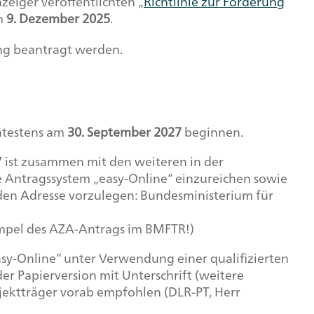
eiger veröffentlichten „
Richtlinie zur Förderung
m
9. Dezember 2025
.
ung beantragt werden.
ätestens am
30. September 2027
beginnen.
 ist zusammen mit den weiteren in der
he Antragssystem „easy-Online“ einzureichen sowie
den Adresse vorzulegen: Bundesministerium für
tempel des AZA-Antrags im BMFTR!)
asy-Online“ unter Verwendung einer qualifizierten
er Papierversion mit Unterschrift (weitere
rojektträger vorab empfohlen (DLR-PT, Herr