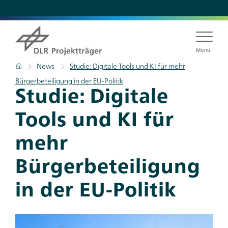
Direkt
zum
Inhalt
Menü
Pfadnavigation
Startseite
News
Studie: Digitale Tools und KI für mehr
Bürgerbeteiligung in der EU-Politik
Titel
Studie: Digitale
Tools und KI für
mehr
Bürgerbeteiligung
in der EU-Politik
Teaser