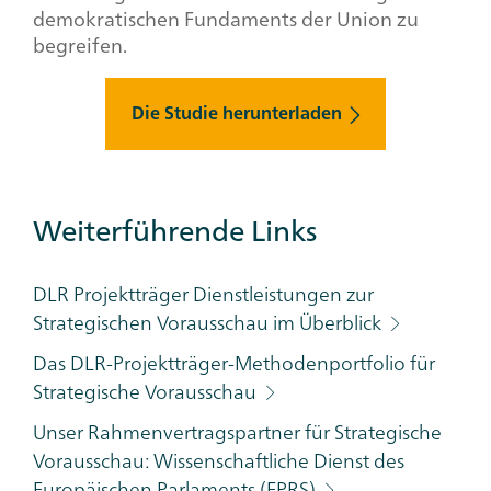
demokratischen Fundaments der Union zu
begreifen.
Die Studie herunterladen
Additional
Weiterführende Links
Links
Category
DLR Projektträger Dienstleistungen zur
Strategischen Vorausschau im Überblick
Das DLR-Projektträger-Methodenportfolio für
Strategische Vorausschau
Unser Rahmenvertragspartner für Strategische
Vorausschau: Wissenschaftliche Dienst des
Europäischen Parlaments (EPRS)