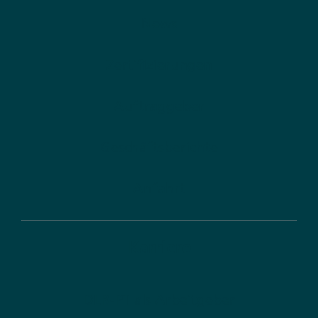
News
Zertifizierungen
Auftraggeber
Geschäftsberichte
Anfahrt
Karriere
DLR-PT als Arbeitgeber