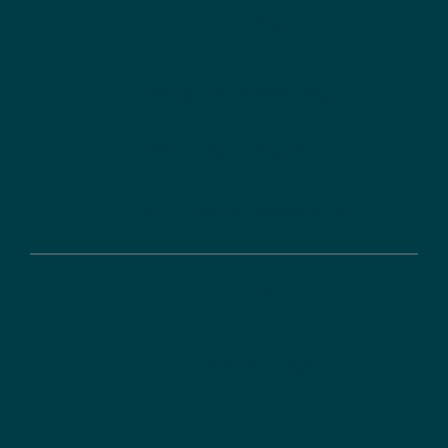
Förderung
Ihr Weg zur Förderung
Förderdatenbank
FAQ zu Förderprogrammen
Über uns
Der DLR Projektträger
Referenzen