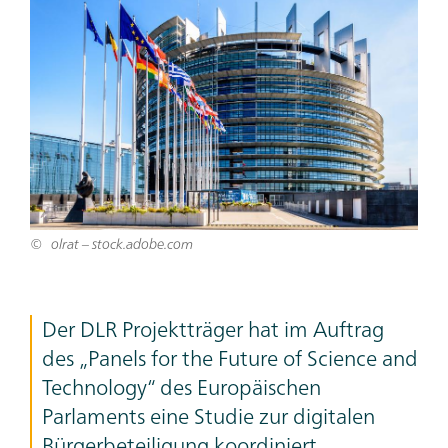
Bild
olrat – stock.adobe.com
Teaser
Der DLR Projektträger hat im Auftrag
Text
des „
Panels for the Future of Science and
Technology
“ des Europäischen
Parlaments eine Studie zur digitalen
Bürgerbeteiligung koordiniert.