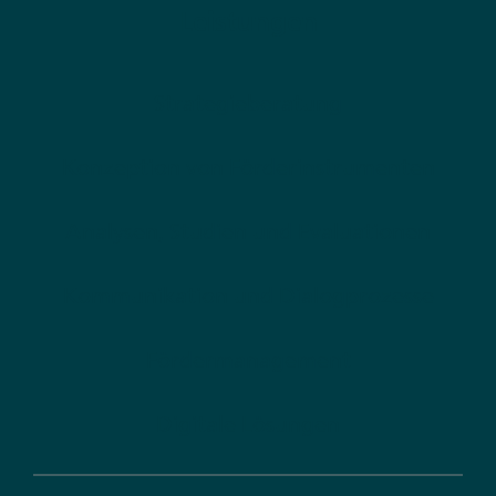
Leistungen
Strategieberatung
Konzeption von Förderinstrumenten
Analysen, Studien und Evaluationen
Kommunikation und Dialogprozesse
Fördermanagement
Digitale Lösungen