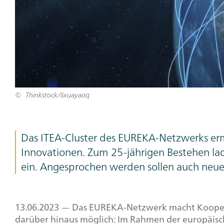
Thinkstock/lixuayaoq
Teaser
Das ITEA-Cluster des EUREKA-Netzwerks er
Text
Innovationen. Zum 25-jährigen Bestehen la
ein. Angesprochen werden sollen auch neue 
13.06.2023 — Das EUREKA-Netzwerk macht Koopera
darüber hinaus möglich: Im Rahmen der europäisch