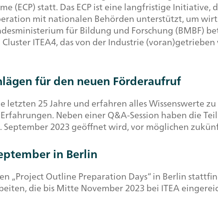
 (ECP) statt. Das ECP ist eine langfristige Initiative,
eration mit nationalen Behörden unterstützt, um wirts
ndesministerium für Bildung und Forschung (BMBF) bete
e
Cluster
ITEA4, das von der Industrie (voran)getrieben
hlägen für den neuen Förderaufruf
die letzten 25 Jahre und erfahren alles Wissenswerte 
e Erfahrungen. Neben einer Q&A-
Session
haben die Tei
2. September 2023 geöffnet wird, vor möglichen zukünf
ptember in Berlin
en „
Project Outline Preparation Days
“ in Berlin stattf
beiten, die bis Mitte November 2023 bei ITEA einger