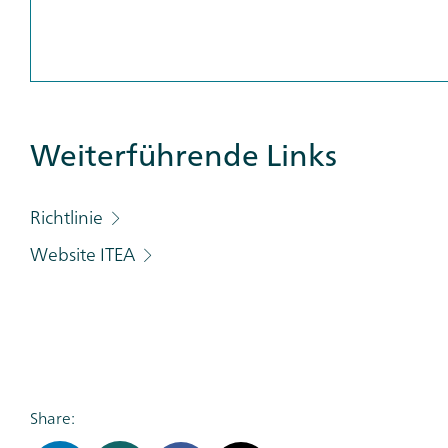
Weiterführende Links
Additional
Links
Category
Richtlinie
Website ITEA
Share: