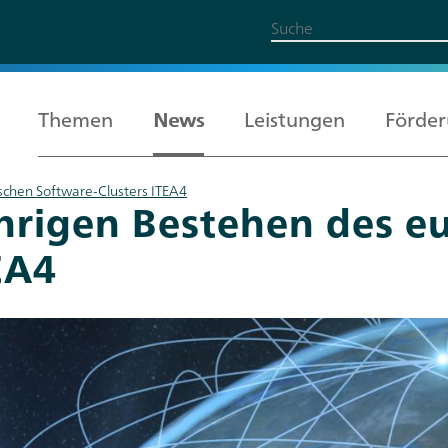
Themen
News
Leistungen
Förde
chen Software-Clusters ITEA4
rigen Bestehen des e
Alle Themen
Leistungen
Förderung
Über uns
Karriere
EA4