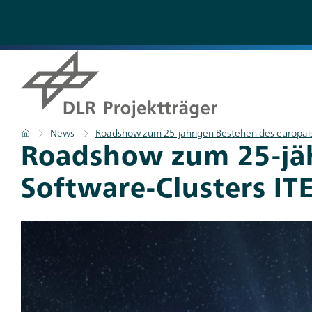
Direkt
zum
Inhalt
Pfadnavigation
Startseite
News
Roadshow zum 25-jährigen Bestehen des europäis
Titel
Roadshow zum 25-jäh
Software-Clusters IT
Teaser
Bild