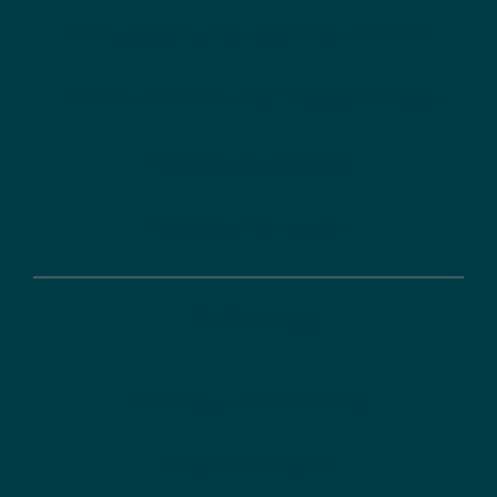
Analysen, Studien und Evaluationen
Kommunikation und Dialogprozesse
Fördermanagement
Digitale Lösungen
Förderung
Ihr Weg zur Förderung
Förderdatenbank