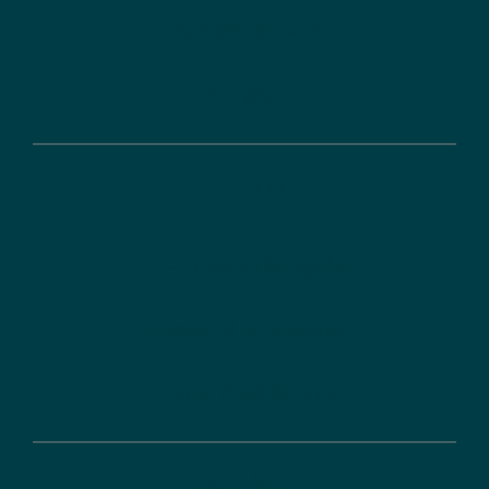
Geschäftsberichte
Anfahrt
Karriere
DLR-PT als Arbeitgeber
Dualer Studiengang
Duale Ausbildung
Service