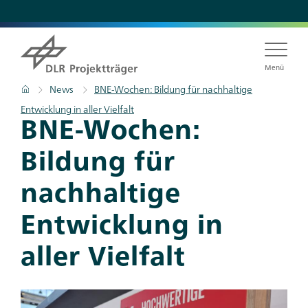
Direkt
zum
Inhalt
Menü
Pfadnavigation
Startseite
News
BNE-Wochen: Bildung für nachhaltige
Entwicklung in aller Vielfalt
BNE-Wochen:
Bildung für
nachhaltige
Entwicklung in
aller Vielfalt