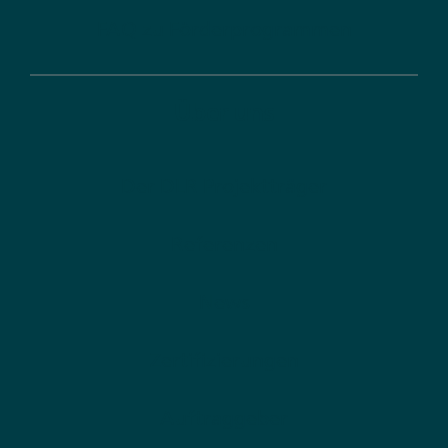
FAQ zu Förderprogrammen
Über uns
Der DLR Projektträger
Referenzen
News
Zertifizierungen
Auftraggeber