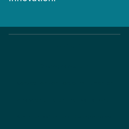
Leistungen
Strategieberatung
Konzeption von Förderinstrumenten
Analysen, Studien und Evaluationen
Kommunikation und Dialogprozesse