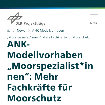
Direkt
zum
Inhalt
Menü
Pfadnavigation
Startseite
News
ANK-Modellvorhaben
„Moorspezialist*innen“: Mehr Fachkräfte für Moorschutz
ANK-
Modellvorhaben
„Moorspezialist*in
nen“: Mehr
Fachkräfte für
Moorschutz