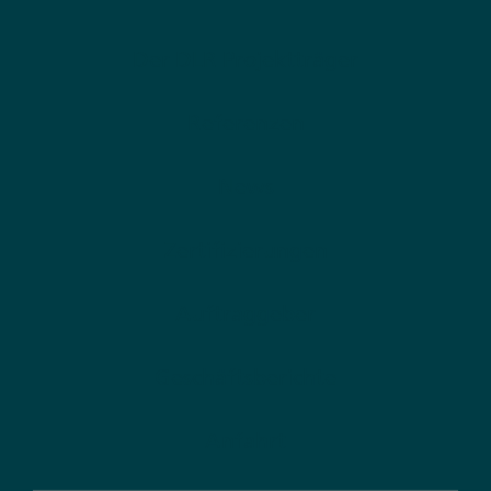
Der DLR Projektträger
Referenzen
News
Zertifizierungen
Auftraggeber
Geschäftsberichte
Anfahrt