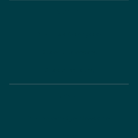
Karriere
DLR-PT als Arbeitgeber
Dualer Studiengang
Duale Ausbildung
Service
DLR Projektträger Newsletter
Presse