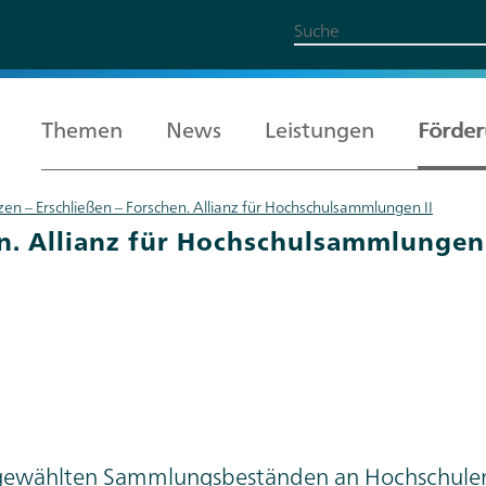
Themen
News
Leistungen
Förde
en – Erschließen – Forschen. Allianz für Hochschulsammlungen II
Alle Themen
Leistungen
Förderung
Über uns
Karriere
en. Allianz für Hochschulsammlungen 
ausgewählten Sammlungsbeständen an Hochschule