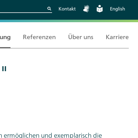
Kontakt
English
rung
Referenzen
Über uns
Karriere
Kritische
Europäische und
Berlin
II
Wissenschaftskooperationen
internationale
sicher gestalten
Zusammenarbeit
n ermöglichen und exemplarisch die