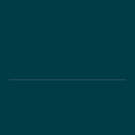
Förderung
Ihr Weg zur Förderung
Förderdatenbank
FAQ zu Förderprogrammen
Über uns
Der DLR Projektträger
Referenzen