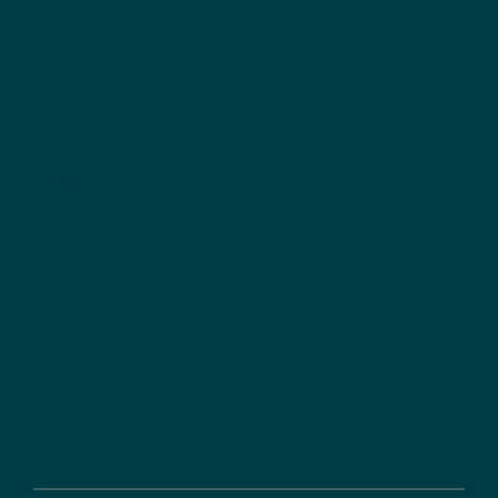
Leistungen
Strategieberatung
Konzeption von Förderinstrumenten
Analysen, Studien und Evaluationen
Kommunikation und Dialogprozesse
Fördermanagement
Digitale Lösungen