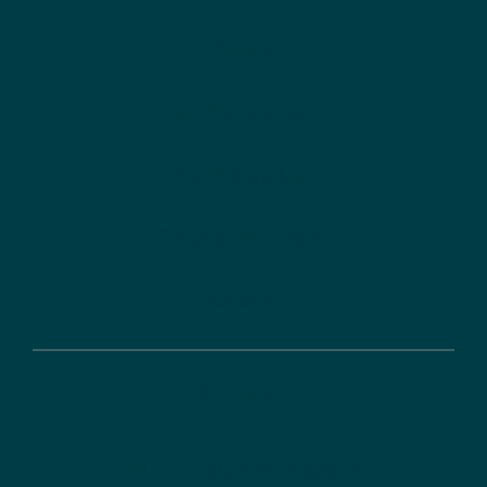
News
Zertifizierungen
Auftraggeber
Geschäftsberichte
Anfahrt
Karriere
DLR-PT als Arbeitgeber