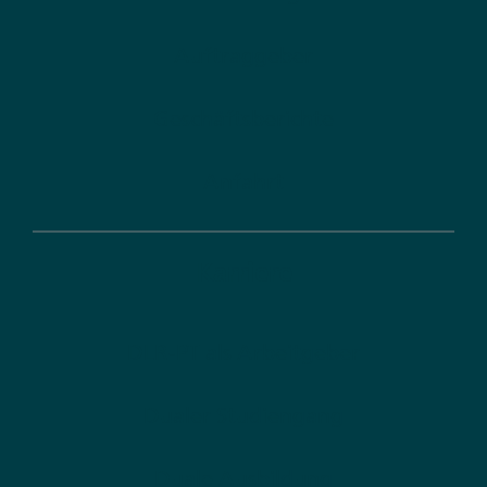
Auftraggeber
Geschäftsberichte
Anfahrt
Karriere
DLR-PT als Arbeitgeber
Dualer Studiengang
Duale Ausbildung