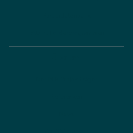
Förderdatenbank
FAQ zu Förderprogrammen
Über uns
Der DLR Projektträger
Referenzen
News
Zertifizierungen