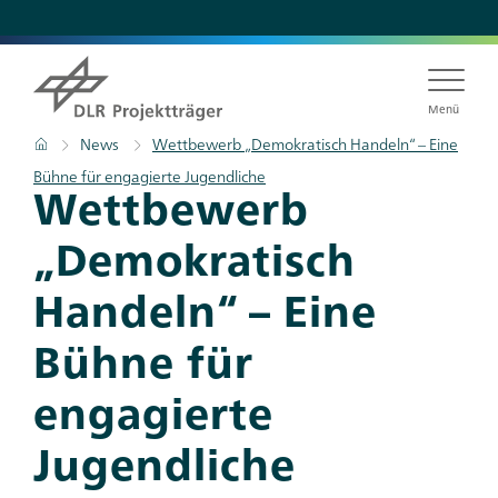
Direkt
zum
Inhalt
Menü
Pfadnavigation
Startseite
News
Wettbewerb „Demokratisch Handeln“ – Eine
Bühne für engagierte Jugendliche
Titel
Wettbewerb
„Demokratisch
Handeln“ – Eine
Bühne für
engagierte
Jugendliche