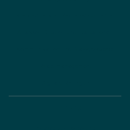
Konzeption von Förderinstrumenten
Analysen, Studien und Evaluationen
Kommunikation und Dialogprozesse
Fördermanagement
Digitale Lösungen
Förderung
Ihr Weg zur Förderung