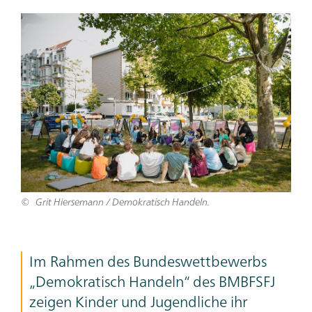
Teaser
Bild
Grit Hiersemann / Demokratisch Handeln.
Teaser
Im Rahmen des Bundeswettbewerbs
Text
„Demokratisch Handeln“ des BMBFSFJ
zeigen Kinder und Jugendliche ihr