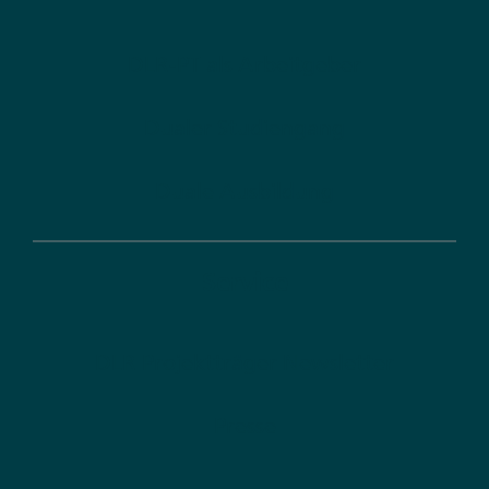
DLR-PT als Arbeitgeber
Dualer Studiengang
Duale Ausbildung
Service
DLR Projektträger Newsletter
Presse