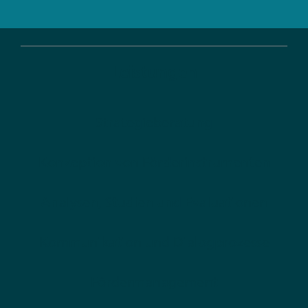
Leistungen
Strategieberatung
Konzeption von Förderinstrumenten
Analysen, Studien und Evaluationen
Kommunikation und Dialogprozesse
Fördermanagement