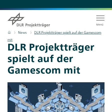
Direkt
zum
Inhalt
Menü
Pfadnavigation
Startseite
News
DLR Projektträger spielt auf der Gamescom
mit
DLR Projektträger
spielt auf der
Gamescom mit