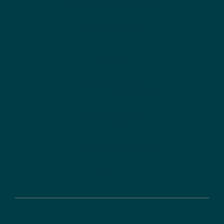
Der DLR Projektträger
Referenzen
News
Zertifizierungen
Auftraggeber
Geschäftsberichte
Anfahrt
Karriere