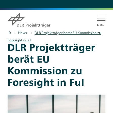
Direkt
zum
Inhalt
Menü
Pfadnavigation
Startseite
News
DLR Projektträger berät EU Kommission zu
Foresight in FuI
DLR Projektträger
berät EU
Kommission zu
Foresight in FuI