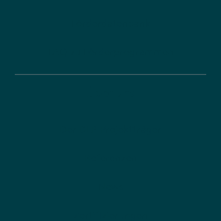
Förderdatenbank
FAQ zu Förderprogrammen
Über uns
Der DLR Projektträger
Referenzen
News
Zertifizierungen