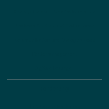
Konzeption von Förderinstrumenten
Analysen, Studien und Evaluationen
Kommunikation und Dialogprozesse
Fördermanagement
Digitale Lösungen
Förderung
Ihr Weg zur Förderung