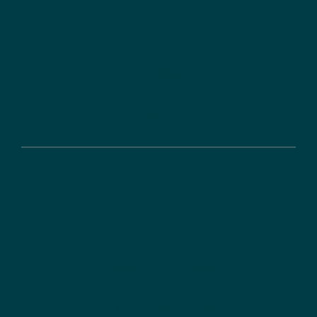
Auftraggeber
Geschäftsberichte
Anfahrt
Karriere
DLR-PT als Arbeitgeber
Dualer Studiengang
Duale Ausbildung