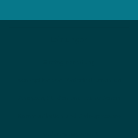
Leistungen
Strategieberatung
Konzeption von Förderinstrumenten
Analysen, Studien und Evaluationen
Kommunikation und Dialogprozesse
Fördermanagement