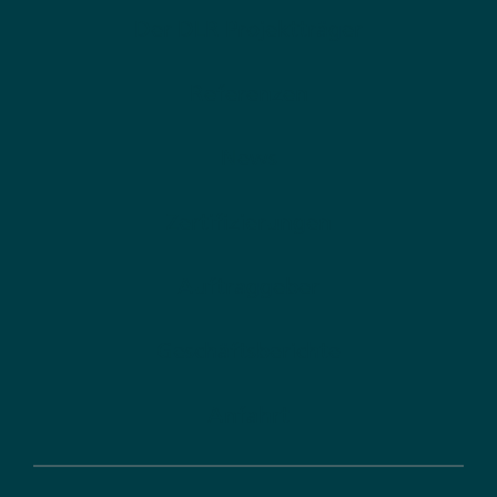
Der DLR Projektträger
Referenzen
News
Zertifizierungen
Auftraggeber
Geschäftsberichte
Anfahrt