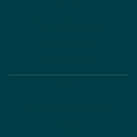
Karriere
DLR-PT als Arbeitgeber
Dualer Studiengang
Duale Ausbildung
Service
DLR Projektträger Newsletter
Presse