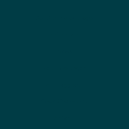
Der DLR Projektträger
Referenzen
News
Zertifizierungen
Auftraggeber
Geschäftsberichte
Anfahrt