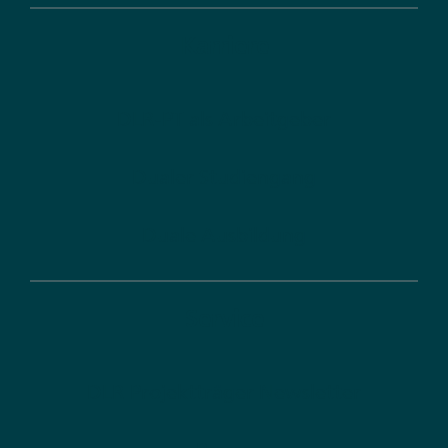
Karriere
DLR-PT als Arbeitgeber
Dualer Studiengang
Duale Ausbildung
Service
DLR Projektträger Newsletter