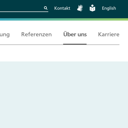
Kontakt
English
rung
Referenzen
Über uns
Karriere
Kritische
Europäische und
Berlin
Wissenschaftskooperationen
internationale
sicher gestalten
Zusammenarbeit