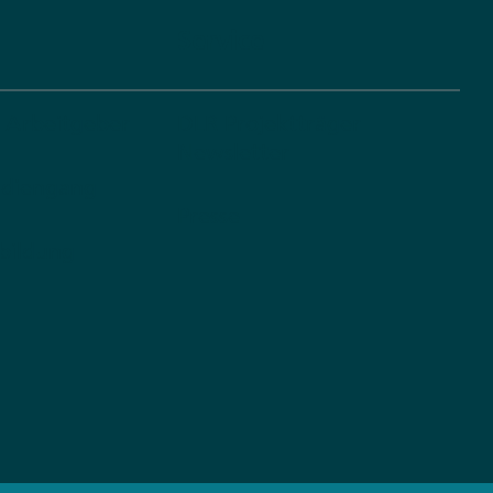
Service
s Arbeitgeber
DLR Projektträger
Newsletter
udiengang
Presse
bildung