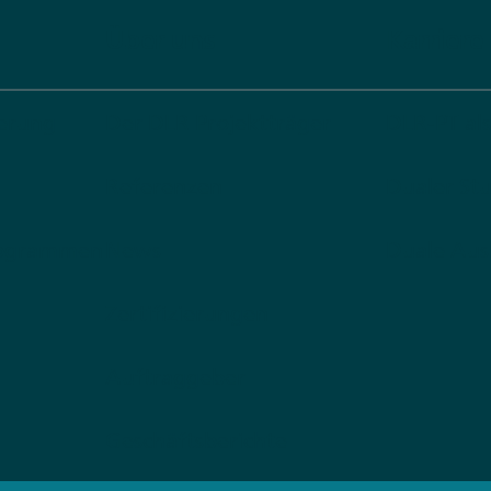
Über uns
Karriere
derung
Der DLR Projektträger
DLR-PT al
Referenzen
Dualer St
rogrammen
News
Duale Aus
Zertifizierungen
Auftraggeber
Geschäftsberichte