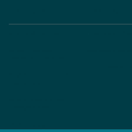
Leistungen
Förderung
Strategieberatung
Ihr Weg zur För
Konzeption von
Förderdatenbank
Förderinstrumenten
FAQ zu Förderp
Analysen, Studien und
Evaluationen
Kommunikation und
Dialogprozesse
Fördermanagement