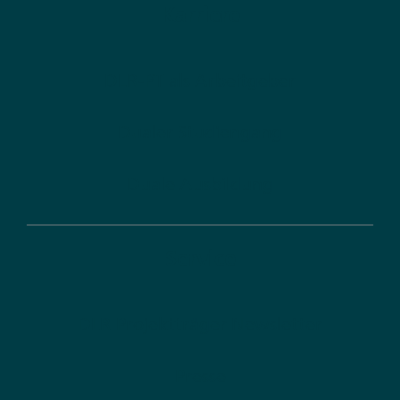
Karriere
DLR-PT als Arbeitgeber
Dualer Studiengang
Duale Ausbildung
Service
DLR Projektträger Newsletter
Presse