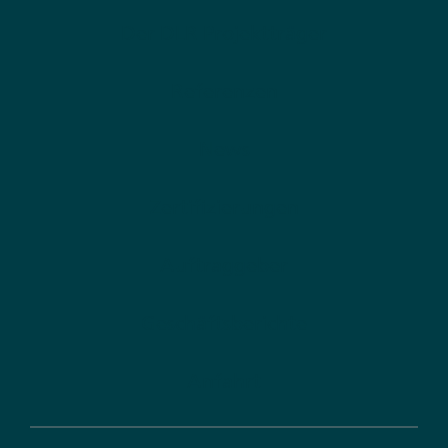
Der DLR Projektträger
Referenzen
News
Zertifizierungen
Auftraggeber
Geschäftsberichte
Anfahrt