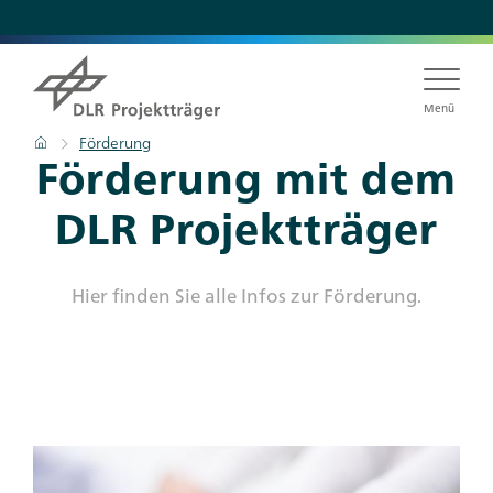
Direkt
zum
Inhalt
Menü
Pfadnavigation
Startseite
Förderung
Förderung mit dem
DLR Projektträger
Hier finden Sie alle Infos zur Förderung.