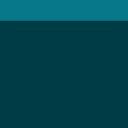
Leistungen
Strategieberatung
Konzeption von Förderinstrumenten
Analysen, Studien und Evaluationen
Kommunikation und Dialogprozesse
Fördermanagement