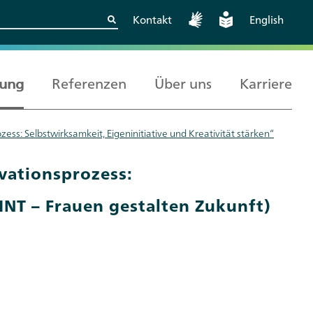
Kontakt
English
rung
Referenzen
Über uns
Karriere
ss: Selbstwirksamkeit, Eigeninitiative und Kreativität stärken“
Kritische
Europäische und
Berlin
Wissenschaftskooperationen
internationale
vationsprozess:
sicher gestalten
Zusammenarbeit
INT – Frauen gestalten Zukunft)