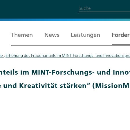
Themen
News
Leistungen
Förde
nie „Erhöhung des Frauenanteils im MINT-Forschungs- und Innovationsproze
Alle Themen
Leistungen
Förderung
Über uns
Karriere
nteils im MINT-Forschungs- und Inno
e und Kreativität stärken“ (MissionM