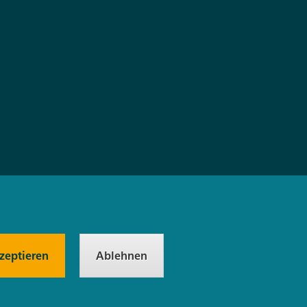
Presse
bildung
zeptieren
Ablehnen
ngungen
Datenschutz
Barrierefreiheit
DLR