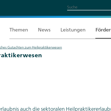
Themen
News
Leistungen
Förde
sches Gutachten zum Heilpraktikerwesen
Alle Themen
Leistungen
Förderung
Über uns
Karriere
raktikerwesen
rlaubnis auch die sektoralen Heilpraktikererlaub