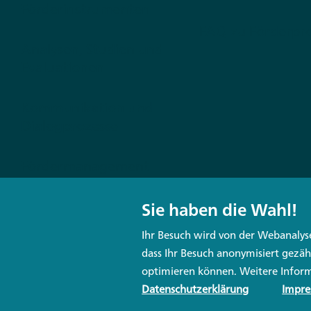
Förderinstrumenten
FAQ zu Förderp
Analysen, Studien und
Evaluationen
Kommunikation und
Dialogprozesse
Fördermanagement
Digitale Lösungen
Sie haben die Wahl!
Ihr Besuch wird von der Webanalyse 
dass Ihr Besuch anonymisiert gezäh
optimieren können. Weitere Inform
LinkedIn
Folgen Sie uns:
Datenschutzerklärung
Impr