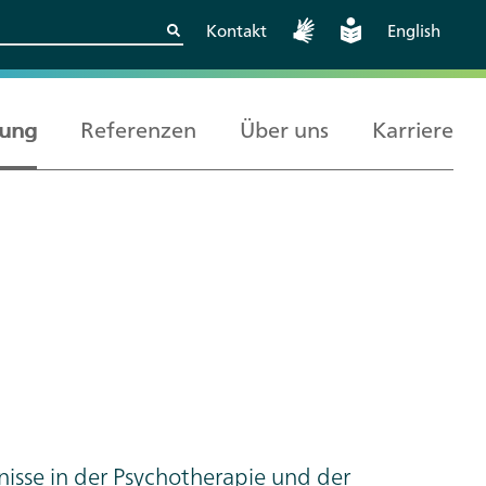
Kontakt
English
rung
Referenzen
Über uns
Karriere
Kritische
Europäische und
Berlin
Wissenschaftskooperationen
internationale
sicher gestalten
Zusammenarbeit
nisse in der Psychotherapie und der