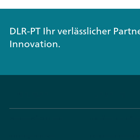
DLR-PT Ihr verlässlicher Part
Innovation.
Leistungen
Förderung
Strategieberatung
Ihr Weg zur För
Konzeption von
Förderdatenbank