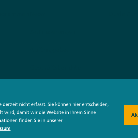
rogrammen
News
Duale Aus
Zertifizierungen
Auftraggeber
Geschäftsberichte
Anfahrt
derzeit nicht erfasst. Sie können hier entscheiden,
lt wird, damit wir die Website in Ihrem Sinne
Ak
ationen finden Sie in unserer
Impressum/Nutzungsbedi
essum