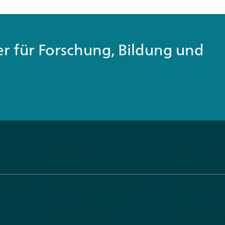
ner für Forschung, Bildung und
Über uns
Karriere
derung
Der DLR Projektträger
DLR-PT al
Referenzen
Dualer St