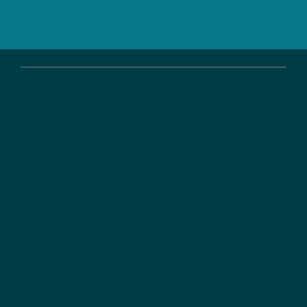
Leistungen
Strategieberatung
Konzeption von Förderinstrumenten
Analysen, Studien und Evaluationen
Kommunikation und Dialogprozesse
Fördermanagement