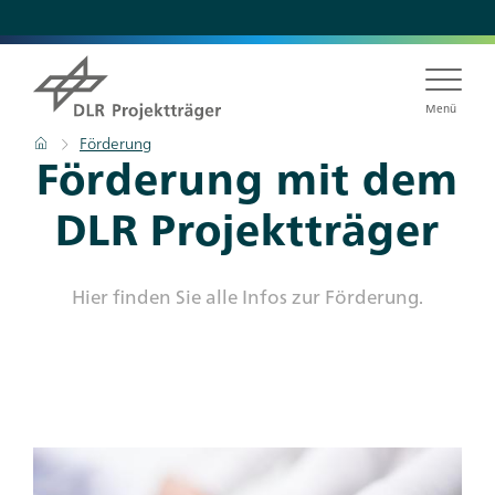
Direkt
zum
Inhalt
Menü
Pfadnavigation
Startseite
Förderung
Förderung mit dem
DLR Projektträger
Hier finden Sie alle Infos zur Förderung.