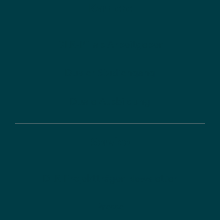
Karriere
DLR-PT als Arbeitgeber
Dualer Studiengang
Duale Ausbildung
Service
DLR Projektträger Newsletter
Presse