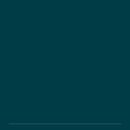
Der DLR Projektträger
Referenzen
News
Zertifizierungen
Auftraggeber
Geschäftsberichte
Anfahrt