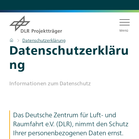
Direkt
zum
Inhalt
Menü
Pfadnavigation
Startseite
Datenschutzerklärung
Titel
Datenschutzerkläru
ng
Subtitle
In­for­ma­tio­nen zum Da­ten­schutz
Teaser
Das Deutsche Zentrum für Luft- und
Text
Raumfahrt e.V. (DLR), nimmt den Schutz
Ihrer personenbezogenen Daten ernst.