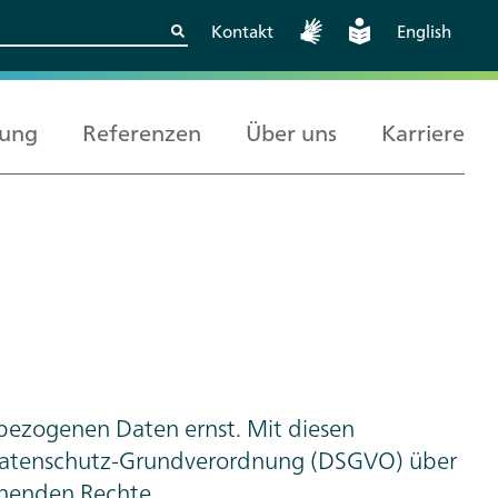
Kontakt
English
rung
Referenzen
Über uns
Karriere
Kritische
Europäische und
Berlin
Wissenschaftskooperationen
internationale
sicher gestalten
Zusammenarbeit
bezogenen Daten ernst. Mit diesen
-Datenschutz-Grundverordnung (DSGVO) über
ehenden Rechte.