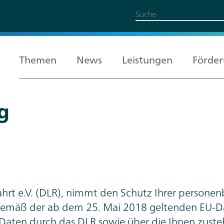
Themen
News
Leistungen
Förde
g
Alle Themen
Leistungen
Förderung
Über uns
Karriere
hrt e.V. (DLR), nimmt den Schutz Ihrer personen
e gemäß der ab dem 25. Mai 2018 geltenden EU
Daten durch das DLR sowie über die Ihnen zust