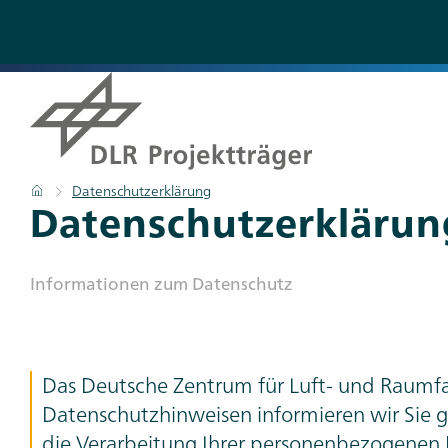
Direkt
zum
Inhalt
Pfadnavigation
Startseite
Datenschutzerklärung
Titel
Datenschutzerklärun
Subtitle
In­for­ma­tio­nen zum Da­ten­schutz
Teaser
Das Deutsche Zentrum für Luft- und Raumfa
Text
Datenschutzhinweisen informieren wir Si
die Verarbeitung Ihrer personenbezogenen 