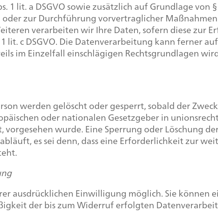
 1 lit. a DSGVO sowie zusätzlich auf Grundlage von § 
g oder zur Durchführung vorvertraglicher Maßnahmen e
Weiteren verarbeiten wir Ihre Daten, sofern diese zur E
S. 1 lit. c DSGVO. Die Datenverarbeitung kann ferner a
jeweils im Einzelfall einschlägigen Rechtsgrundlagen w
on werden gelöscht oder gesperrt, sobald der Zweck 
ropäischen oder nationalen Gesetzgeber in unionsrech
gt, vorgesehen wurde. Eine Sperrung oder Löschung de
läuft, es sei denn, dass eine Erforderlichkeit zur we
teht.
ung
r ausdrücklichen Einwilligung möglich. Sie können ein
igkeit der bis zum Widerruf erfolgten Datenverarbei