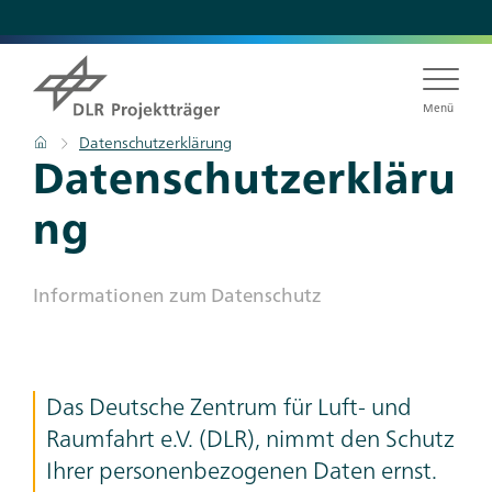
Direkt
zum
Inhalt
Menü
Pfadnavigation
Startseite
Datenschutzerklärung
Titel
Datenschutzerkläru
ng
Subtitle
In­for­ma­tio­nen zum Da­ten­schutz
Teaser
Das Deutsche Zentrum für Luft- und
Text
Raumfahrt e.V. (DLR), nimmt den Schutz
Ihrer personenbezogenen Daten ernst.