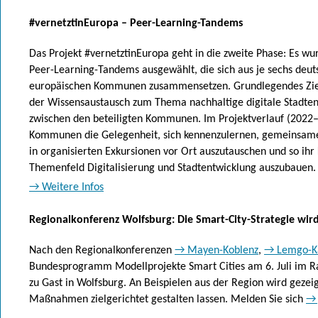
#vernetztinEuropa – Peer-Learning-Tandems
Das Projekt #vernetztinEuropa geht in die zweite Phase: Es w
Peer-Learning-Tandems ausgewählt, die sich aus je sechs deu
europäischen Kommunen zusammensetzen. Grundlegendes Ziel 
der Wissensaustausch zum Thema nachhaltige digitale Stadten
zwischen den beteiligten Kommunen. Im Projektverlauf (2022–
Kommunen die Gelegenheit, sich kennenzulernen, gemeinsame 
in organisierten Exkursionen vor Ort auszutauschen und so ih
Themenfeld Digitalisierung und Stadtentwicklung auszubauen.
→ Weitere Infos
Regionalkonferenz Wolfsburg: Die Smart-City-Strategie wird
Nach den Regionalkonferenzen
→ Mayen-Koblenz
,
→ Lemgo-Ka
Bundesprogramm Modellprojekte Smart Cities am 6. Juli im
zu Gast in Wolfsburg. An Beispielen aus der Region wird gezeig
Maßnahmen zielgerichtet gestalten lassen. Melden Sie sich
→ 