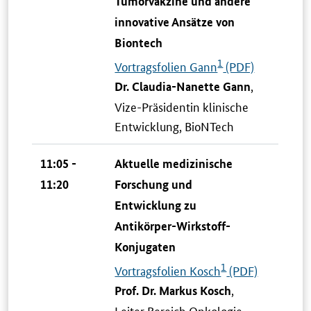
Tumorvakzine und andere
innovative Ansätze von
Biontech
1
Vortragsfolien Gann
(PDF)
,
Dr. Claudia-Nanette Gann
Vize-Präsidentin klinische
Entwicklung, BioNTech
11:05 -
Aktuelle medizinische
11:20
Forschung und
Entwicklung zu
Antikörper-Wirkstoff-
Konjugaten
1
Vortragsfolien Kosch
(PDF)
,
Prof. Dr. Markus Kosch
Leiter Bereich Onkologie,